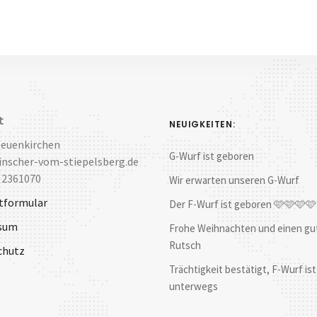
t
NEUIGKEITEN:
Neuenkirchen
G-Wurf ist geboren
nscher-vom-stiepelsberg.de
 2361070
Wir erwarten unseren G-Wurf
tformular
Der F-Wurf ist geboren 🩷🩷🩷
sum
Frohe Weihnachten und einen gu
Rutsch
chutz
Trächtigkeit bestätigt, F-Wurf ist
unterwegs