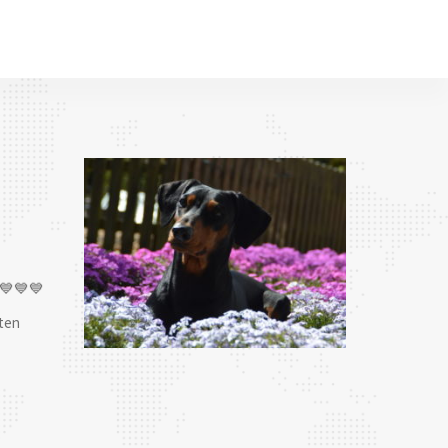
💙💙💙
ten