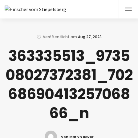
Veröffentlicht am
Aug 27, 2023
363335513_9735
08027372381_702
68690413257068
66_n
Von Marlyn Bayer