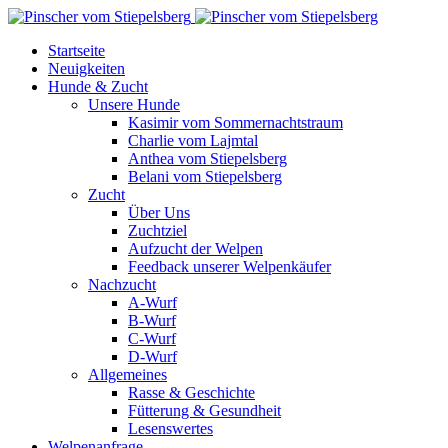
Startseite
Neuigkeiten
Hunde & Zucht
Unsere Hunde
Kasimir vom Sommernachtstraum
Charlie vom Lajmtal
Anthea vom Stiepelsberg
Belani vom Stiepelsberg
Zucht
Über Uns
Zuchtziel
Aufzucht der Welpen
Feedback unserer Welpenkäufer
Nachzucht
A-Wurf
B-Wurf
C-Wurf
D-Wurf
Allgemeines
Rasse & Geschichte
Fütterung & Gesundheit
Lesenswertes
Welpenanfrage