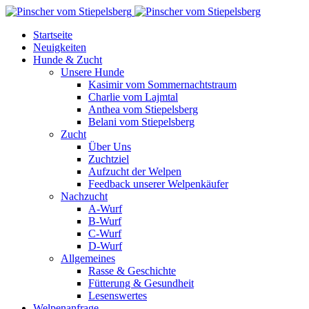
Startseite
Neuigkeiten
Hunde & Zucht
Unsere Hunde
Kasimir vom Sommernachtstraum
Charlie vom Lajmtal
Anthea vom Stiepelsberg
Belani vom Stiepelsberg
Zucht
Über Uns
Zuchtziel
Aufzucht der Welpen
Feedback unserer Welpenkäufer
Nachzucht
A-Wurf
B-Wurf
C-Wurf
D-Wurf
Allgemeines
Rasse & Geschichte
Fütterung & Gesundheit
Lesenswertes
Welpenanfrage