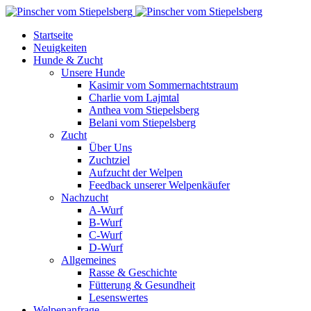
Startseite
Neuigkeiten
Hunde & Zucht
Unsere Hunde
Kasimir vom Sommernachtstraum
Charlie vom Lajmtal
Anthea vom Stiepelsberg
Belani vom Stiepelsberg
Zucht
Über Uns
Zuchtziel
Aufzucht der Welpen
Feedback unserer Welpenkäufer
Nachzucht
A-Wurf
B-Wurf
C-Wurf
D-Wurf
Allgemeines
Rasse & Geschichte
Fütterung & Gesundheit
Lesenswertes
Welpenanfrage