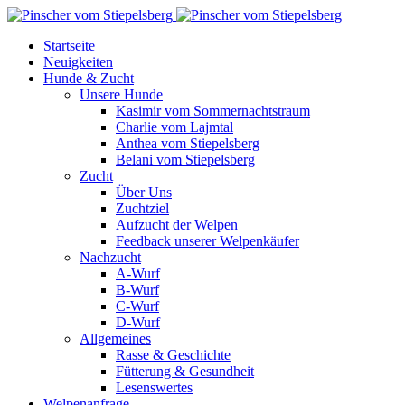
Startseite
Neuigkeiten
Hunde & Zucht
Unsere Hunde
Kasimir vom Sommernachtstraum
Charlie vom Lajmtal
Anthea vom Stiepelsberg
Belani vom Stiepelsberg
Zucht
Über Uns
Zuchtziel
Aufzucht der Welpen
Feedback unserer Welpenkäufer
Nachzucht
A-Wurf
B-Wurf
C-Wurf
D-Wurf
Allgemeines
Rasse & Geschichte
Fütterung & Gesundheit
Lesenswertes
Welpenanfrage