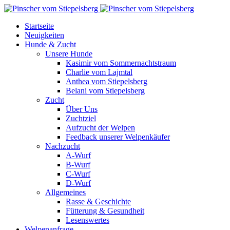
Startseite
Neuigkeiten
Hunde & Zucht
Unsere Hunde
Kasimir vom Sommernachtstraum
Charlie vom Lajmtal
Anthea vom Stiepelsberg
Belani vom Stiepelsberg
Zucht
Über Uns
Zuchtziel
Aufzucht der Welpen
Feedback unserer Welpenkäufer
Nachzucht
A-Wurf
B-Wurf
C-Wurf
D-Wurf
Allgemeines
Rasse & Geschichte
Fütterung & Gesundheit
Lesenswertes
Welpenanfrage