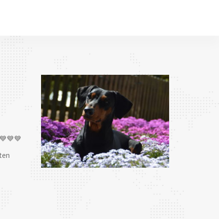
💙💙💙
ten