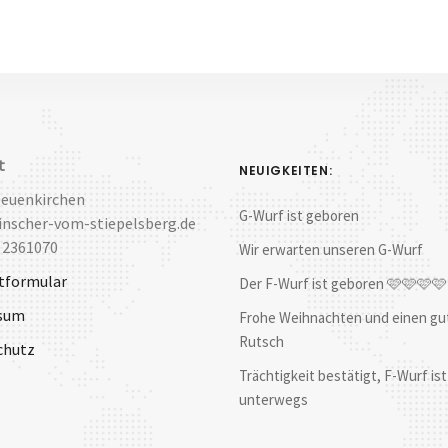
t
NEUIGKEITEN:
Neuenkirchen
G-Wurf ist geboren
nscher-vom-stiepelsberg.de
 2361070
Wir erwarten unseren G-Wurf
tformular
Der F-Wurf ist geboren 🩷🩷🩷
sum
Frohe Weihnachten und einen gu
Rutsch
chutz
Trächtigkeit bestätigt, F-Wurf ist
unterwegs