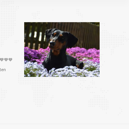
💙💙💙
ten