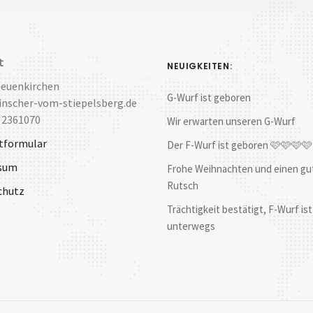
t
NEUIGKEITEN:
Neuenkirchen
G-Wurf ist geboren
nscher-vom-stiepelsberg.de
 2361070
Wir erwarten unseren G-Wurf
tformular
Der F-Wurf ist geboren 🩷🩷🩷
sum
Frohe Weihnachten und einen gu
Rutsch
chutz
Trächtigkeit bestätigt, F-Wurf ist
unterwegs