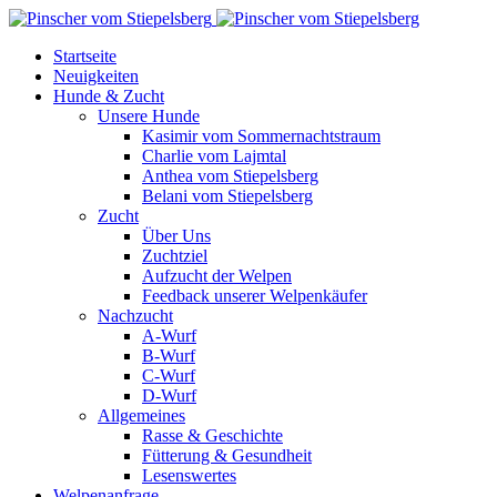
Startseite
Neuigkeiten
Hunde & Zucht
Unsere Hunde
Kasimir vom Sommernachtstraum
Charlie vom Lajmtal
Anthea vom Stiepelsberg
Belani vom Stiepelsberg
Zucht
Über Uns
Zuchtziel
Aufzucht der Welpen
Feedback unserer Welpenkäufer
Nachzucht
A-Wurf
B-Wurf
C-Wurf
D-Wurf
Allgemeines
Rasse & Geschichte
Fütterung & Gesundheit
Lesenswertes
Welpenanfrage