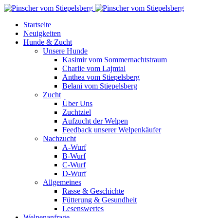
Startseite
Neuigkeiten
Hunde & Zucht
Unsere Hunde
Kasimir vom Sommernachtstraum
Charlie vom Lajmtal
Anthea vom Stiepelsberg
Belani vom Stiepelsberg
Zucht
Über Uns
Zuchtziel
Aufzucht der Welpen
Feedback unserer Welpenkäufer
Nachzucht
A-Wurf
B-Wurf
C-Wurf
D-Wurf
Allgemeines
Rasse & Geschichte
Fütterung & Gesundheit
Lesenswertes
Welpenanfrage