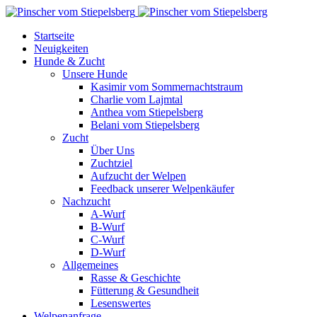
Startseite
Neuigkeiten
Hunde & Zucht
Unsere Hunde
Kasimir vom Sommernachtstraum
Charlie vom Lajmtal
Anthea vom Stiepelsberg
Belani vom Stiepelsberg
Zucht
Über Uns
Zuchtziel
Aufzucht der Welpen
Feedback unserer Welpenkäufer
Nachzucht
A-Wurf
B-Wurf
C-Wurf
D-Wurf
Allgemeines
Rasse & Geschichte
Fütterung & Gesundheit
Lesenswertes
Welpenanfrage