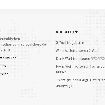
t
NEUIGKEITEN:
Neuenkirchen
G-Wurf ist geboren
nscher-vom-stiepelsberg.de
 2361070
Wir erwarten unseren G-Wurf
tformular
Der F-Wurf ist geboren 🩷🩷🩷
sum
Frohe Weihnachten und einen gu
Rutsch
chutz
Trächtigkeit bestätigt, F-Wurf ist
unterwegs