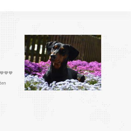
💙💙💙
ten