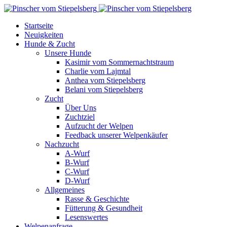
Startseite
Neuigkeiten
Hunde & Zucht
Unsere Hunde
Kasimir vom Sommernachtstraum
Charlie vom Lajmtal
Anthea vom Stiepelsberg
Belani vom Stiepelsberg
Zucht
Über Uns
Zuchtziel
Aufzucht der Welpen
Feedback unserer Welpenkäufer
Nachzucht
A-Wurf
B-Wurf
C-Wurf
D-Wurf
Allgemeines
Rasse & Geschichte
Fütterung & Gesundheit
Lesenswertes
Welpenanfrage