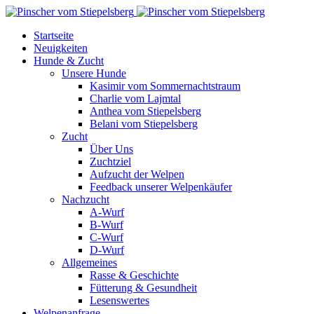
Startseite
Neuigkeiten
Hunde & Zucht
Unsere Hunde
Kasimir vom Sommernachtstraum
Charlie vom Lajmtal
Anthea vom Stiepelsberg
Belani vom Stiepelsberg
Zucht
Über Uns
Zuchtziel
Aufzucht der Welpen
Feedback unserer Welpenkäufer
Nachzucht
A-Wurf
B-Wurf
C-Wurf
D-Wurf
Allgemeines
Rasse & Geschichte
Fütterung & Gesundheit
Lesenswertes
Welpenanfrage