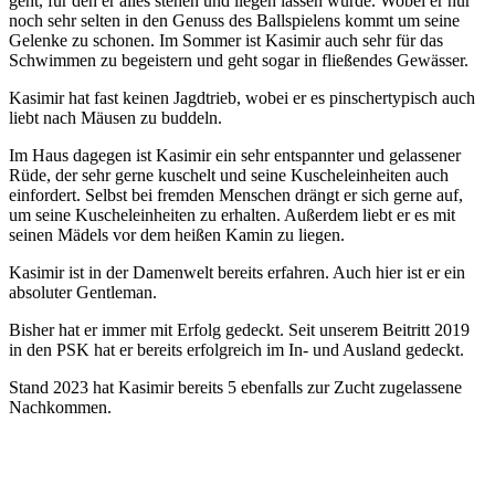
geht, für den er alles stehen und liegen lassen würde. Wobei er nur
noch sehr selten in den Genuss des Ballspielens kommt um seine
Gelenke zu schonen. Im Sommer ist Kasimir auch sehr für das
Schwimmen zu begeistern und geht sogar in fließendes Gewässer.
Kasimir hat fast keinen Jagdtrieb, wobei er es pinschertypisch auch
liebt nach Mäusen zu buddeln.
Im Haus dagegen ist Kasimir ein sehr entspannter und gelassener
Rüde, der sehr gerne kuschelt und seine Kuscheleinheiten auch
einfordert. Selbst bei fremden Menschen drängt er sich gerne auf,
um seine Kuscheleinheiten zu erhalten. Außerdem liebt er es mit
seinen Mädels vor dem heißen Kamin zu liegen.
Kasimir ist in der Damenwelt bereits erfahren. Auch hier ist er ein
absoluter Gentleman.
Bisher hat er immer mit Erfolg gedeckt. Seit unserem Beitritt 2019
in den PSK hat er bereits erfolgreich im In- und Ausland gedeckt.
Stand 2023 hat Kasimir bereits 5 ebenfalls zur Zucht zugelassene
Nachkommen.