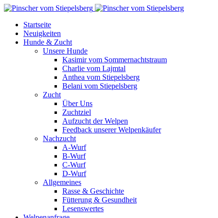
Startseite
Neuigkeiten
Hunde & Zucht
Unsere Hunde
Kasimir vom Sommernachtstraum
Charlie vom Lajmtal
Anthea vom Stiepelsberg
Belani vom Stiepelsberg
Zucht
Über Uns
Zuchtziel
Aufzucht der Welpen
Feedback unserer Welpenkäufer
Nachzucht
A-Wurf
B-Wurf
C-Wurf
D-Wurf
Allgemeines
Rasse & Geschichte
Fütterung & Gesundheit
Lesenswertes
Welpenanfrage