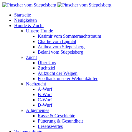
Startseite
Neuigkeiten
Hunde & Zucht
Unsere Hunde
Kasimir vom Sommernachtstraum
Charlie vom Lajmtal
Anthea vom Stiepelsberg
Belani vom Stiepelsberg
Zucht
Über Uns
Zuchtziel
Aufzucht der Welpen
Feedback unserer Welpenkäufer
Nachzucht
A-Wurf
B-Wurf
C-Wurf
D-Wurf
Allgemeines
Rasse & Geschichte
Fütterung & Gesundheit
Lesenswertes
Welpenanfrage