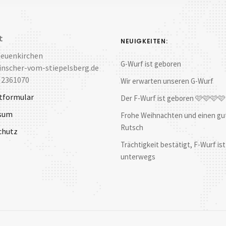
t
NEUIGKEITEN:
Neuenkirchen
G-Wurf ist geboren
nscher-vom-stiepelsberg.de
 2361070
Wir erwarten unseren G-Wurf
tformular
Der F-Wurf ist geboren 🩷🩷🩷
sum
Frohe Weihnachten und einen gu
Rutsch
chutz
Trächtigkeit bestätigt, F-Wurf ist
unterwegs