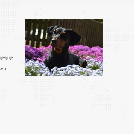
💙💙💙
ten