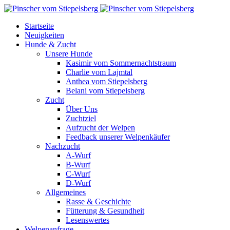
Startseite
Neuigkeiten
Hunde & Zucht
Unsere Hunde
Kasimir vom Sommernachtstraum
Charlie vom Lajmtal
Anthea vom Stiepelsberg
Belani vom Stiepelsberg
Zucht
Über Uns
Zuchtziel
Aufzucht der Welpen
Feedback unserer Welpenkäufer
Nachzucht
A-Wurf
B-Wurf
C-Wurf
D-Wurf
Allgemeines
Rasse & Geschichte
Fütterung & Gesundheit
Lesenswertes
Welpenanfrage