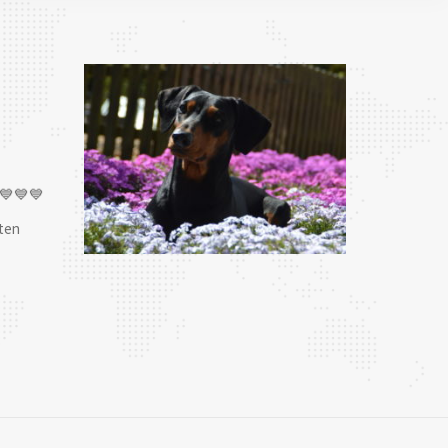
💙💙💙
ten