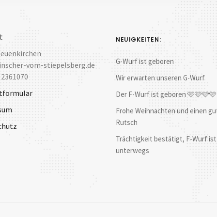
t
NEUIGKEITEN:
Neuenkirchen
G-Wurf ist geboren
nscher-vom-stiepelsberg.de
 2361070
Wir erwarten unseren G-Wurf
tformular
Der F-Wurf ist geboren 🩷🩷🩷
sum
Frohe Weihnachten und einen gu
Rutsch
chutz
Trächtigkeit bestätigt, F-Wurf ist
unterwegs