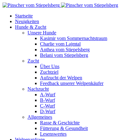
Startseite
Neuigkeiten
Hunde & Zucht
Unsere Hunde
Kasimir vom Sommernachtstraum
Charlie vom Lajmtal
Anthea vom Stiepelsberg
Belani vom Stiepelsberg
Zucht
Über Uns
Zuchtziel
Aufzucht der Welpen
Feedback unserer Welpenkäufer
Nachzucht
A-Wurf
B-Wurf
C-Wurf
D-Wurf
Allgemeines
Rasse & Geschichte
Fütterung & Gesundheit
Lesenswertes
Welpenanfrage