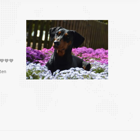
💙💙💙
ten