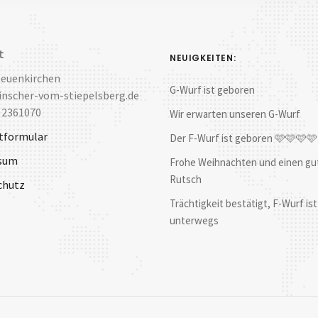
t
NEUIGKEITEN:
Neuenkirchen
G-Wurf ist geboren
nscher-vom-stiepelsberg.de
 2361070
Wir erwarten unseren G-Wurf
tformular
Der F-Wurf ist geboren 🩷🩷🩷
sum
Frohe Weihnachten und einen gu
Rutsch
chutz
Trächtigkeit bestätigt, F-Wurf ist
unterwegs