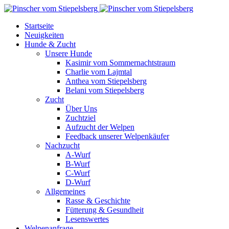
Startseite
Neuigkeiten
Hunde & Zucht
Unsere Hunde
Kasimir vom Sommernachtstraum
Charlie vom Lajmtal
Anthea vom Stiepelsberg
Belani vom Stiepelsberg
Zucht
Über Uns
Zuchtziel
Aufzucht der Welpen
Feedback unserer Welpenkäufer
Nachzucht
A-Wurf
B-Wurf
C-Wurf
D-Wurf
Allgemeines
Rasse & Geschichte
Fütterung & Gesundheit
Lesenswertes
Welpenanfrage