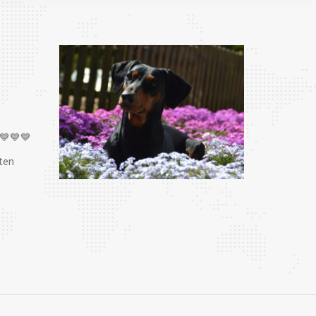
💙💙💙
ten