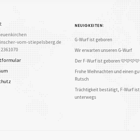
t
NEUIGKEITEN:
Neuenkirchen
G-Wurf ist geboren
nscher-vom-stiepelsberg.de
 2361070
Wir erwarten unseren G-Wurf
tformular
Der F-Wurf ist geboren 🩷🩷🩷
sum
Frohe Weihnachten und einen gu
Rutsch
chutz
Trächtigkeit bestätigt, F-Wurf ist
unterwegs