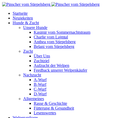
Startseite
Neuigkeiten
Hunde & Zucht
Unsere Hunde
Kasimir vom Sommernachtstraum
Charlie vom Lajmtal
Anthea vom Stiepelsberg
Belani vom Stiepelsberg
Zucht
Über Uns
Zuchtziel
Aufzucht der Welpen
Feedback unserer Welpenkäufer
Nachzucht
A-Wurf
B-Wurf
C-Wurf
D-Wurf
Allgemeines
Rasse & Geschichte
Fütterung & Gesundheit
Lesenswertes
Welpenanfrage