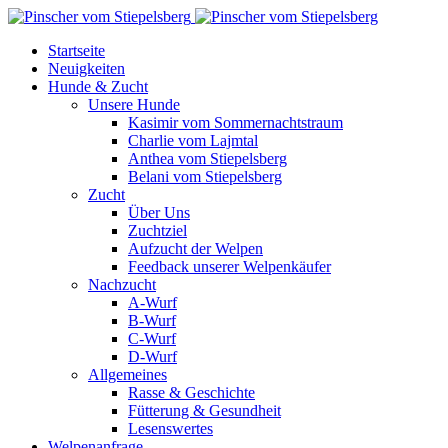
Startseite
Neuigkeiten
Hunde & Zucht
Unsere Hunde
Kasimir vom Sommernachtstraum
Charlie vom Lajmtal
Anthea vom Stiepelsberg
Belani vom Stiepelsberg
Zucht
Über Uns
Zuchtziel
Aufzucht der Welpen
Feedback unserer Welpenkäufer
Nachzucht
A-Wurf
B-Wurf
C-Wurf
D-Wurf
Allgemeines
Rasse & Geschichte
Fütterung & Gesundheit
Lesenswertes
Welpenanfrage