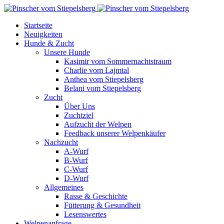
Startseite
Neuigkeiten
Hunde & Zucht
Unsere Hunde
Kasimir vom Sommernachtstraum
Charlie vom Lajmtal
Anthea vom Stiepelsberg
Belani vom Stiepelsberg
Zucht
Über Uns
Zuchtziel
Aufzucht der Welpen
Feedback unserer Welpenkäufer
Nachzucht
A-Wurf
B-Wurf
C-Wurf
D-Wurf
Allgemeines
Rasse & Geschichte
Fütterung & Gesundheit
Lesenswertes
Welpenanfrage