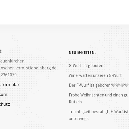
t
NEUIGKEITEN:
Neuenkirchen
G-Wurf ist geboren
nscher-vom-stiepelsberg.de
 2361070
Wir erwarten unseren G-Wurf
tformular
Der F-Wurf ist geboren 🩷🩷🩷
sum
Frohe Weihnachten und einen gu
Rutsch
chutz
Trächtigkeit bestätigt, F-Wurf ist
unterwegs