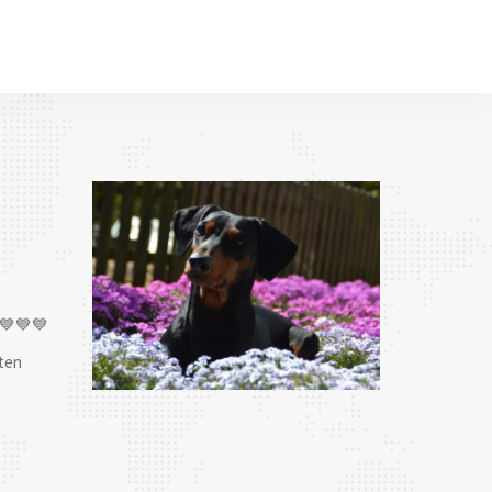
💙💙💙
ten