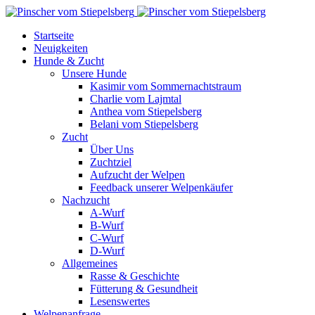
Startseite
Neuigkeiten
Hunde & Zucht
Unsere Hunde
Kasimir vom Sommernachtstraum
Charlie vom Lajmtal
Anthea vom Stiepelsberg
Belani vom Stiepelsberg
Zucht
Über Uns
Zuchtziel
Aufzucht der Welpen
Feedback unserer Welpenkäufer
Nachzucht
A-Wurf
B-Wurf
C-Wurf
D-Wurf
Allgemeines
Rasse & Geschichte
Fütterung & Gesundheit
Lesenswertes
Welpenanfrage