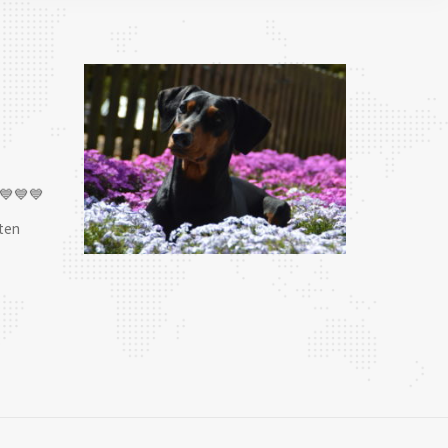
💙💙💙
ten