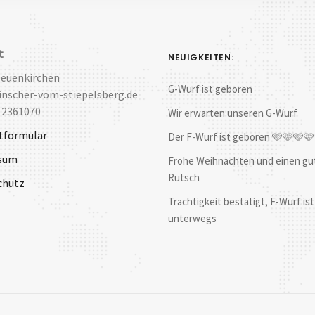
t
NEUIGKEITEN:
Neuenkirchen
G-Wurf ist geboren
nscher-vom-stiepelsberg.de
 2361070
Wir erwarten unseren G-Wurf
tformular
Der F-Wurf ist geboren 🩷🩷🩷
sum
Frohe Weihnachten und einen gu
Rutsch
chutz
Trächtigkeit bestätigt, F-Wurf ist
unterwegs