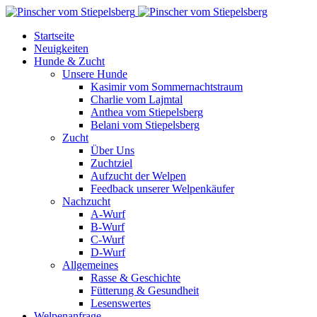
Startseite
Neuigkeiten
Hunde & Zucht
Unsere Hunde
Kasimir vom Sommernachtstraum
Charlie vom Lajmtal
Anthea vom Stiepelsberg
Belani vom Stiepelsberg
Zucht
Über Uns
Zuchtziel
Aufzucht der Welpen
Feedback unserer Welpenkäufer
Nachzucht
A-Wurf
B-Wurf
C-Wurf
D-Wurf
Allgemeines
Rasse & Geschichte
Fütterung & Gesundheit
Lesenswertes
Welpenanfrage