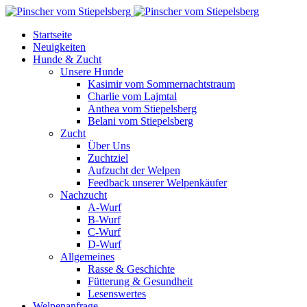
Startseite
Neuigkeiten
Hunde & Zucht
Unsere Hunde
Kasimir vom Sommernachtstraum
Charlie vom Lajmtal
Anthea vom Stiepelsberg
Belani vom Stiepelsberg
Zucht
Über Uns
Zuchtziel
Aufzucht der Welpen
Feedback unserer Welpenkäufer
Nachzucht
A-Wurf
B-Wurf
C-Wurf
D-Wurf
Allgemeines
Rasse & Geschichte
Fütterung & Gesundheit
Lesenswertes
Welpenanfrage