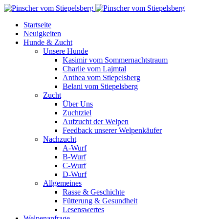
Startseite
Neuigkeiten
Hunde & Zucht
Unsere Hunde
Kasimir vom Sommernachtstraum
Charlie vom Lajmtal
Anthea vom Stiepelsberg
Belani vom Stiepelsberg
Zucht
Über Uns
Zuchtziel
Aufzucht der Welpen
Feedback unserer Welpenkäufer
Nachzucht
A-Wurf
B-Wurf
C-Wurf
D-Wurf
Allgemeines
Rasse & Geschichte
Fütterung & Gesundheit
Lesenswertes
Welpenanfrage