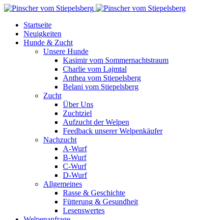
Startseite
Neuigkeiten
Hunde & Zucht
Unsere Hunde
Kasimir vom Sommernachtstraum
Charlie vom Lajmtal
Anthea vom Stiepelsberg
Belani vom Stiepelsberg
Zucht
Über Uns
Zuchtziel
Aufzucht der Welpen
Feedback unserer Welpenkäufer
Nachzucht
A-Wurf
B-Wurf
C-Wurf
D-Wurf
Allgemeines
Rasse & Geschichte
Fütterung & Gesundheit
Lesenswertes
Welpenanfrage