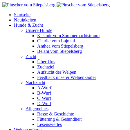
Startseite
Neuigkeiten
Hunde & Zucht
Unsere Hunde
Kasimir vom Sommernachtstraum
Charlie vom Lajmtal
Anthea vom Stiepelsberg
Belani vom Stiepelsberg
Zucht
Über Uns
Zuchtziel
Aufzucht der Welpen
Feedback unserer Welpenkäufer
Nachzucht
A-Wurf
B-Wurf
C-Wurf
D-Wurf
Allgemeines
Rasse & Geschichte
Fütterung & Gesundheit
Lesenswertes
Welpenanfrage