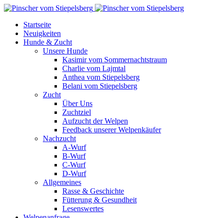
Startseite
Neuigkeiten
Hunde & Zucht
Unsere Hunde
Kasimir vom Sommernachtstraum
Charlie vom Lajmtal
Anthea vom Stiepelsberg
Belani vom Stiepelsberg
Zucht
Über Uns
Zuchtziel
Aufzucht der Welpen
Feedback unserer Welpenkäufer
Nachzucht
A-Wurf
B-Wurf
C-Wurf
D-Wurf
Allgemeines
Rasse & Geschichte
Fütterung & Gesundheit
Lesenswertes
Welpenanfrage