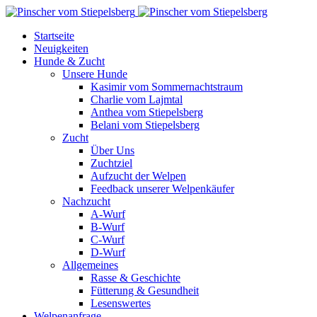
Startseite
Neuigkeiten
Hunde & Zucht
Unsere Hunde
Kasimir vom Sommernachtstraum
Charlie vom Lajmtal
Anthea vom Stiepelsberg
Belani vom Stiepelsberg
Zucht
Über Uns
Zuchtziel
Aufzucht der Welpen
Feedback unserer Welpenkäufer
Nachzucht
A-Wurf
B-Wurf
C-Wurf
D-Wurf
Allgemeines
Rasse & Geschichte
Fütterung & Gesundheit
Lesenswertes
Welpenanfrage