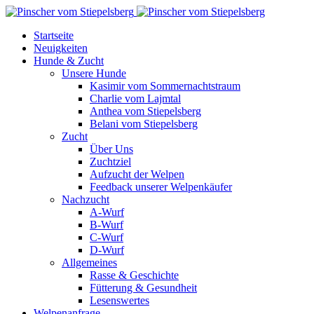
Startseite
Neuigkeiten
Hunde & Zucht
Unsere Hunde
Kasimir vom Sommernachtstraum
Charlie vom Lajmtal
Anthea vom Stiepelsberg
Belani vom Stiepelsberg
Zucht
Über Uns
Zuchtziel
Aufzucht der Welpen
Feedback unserer Welpenkäufer
Nachzucht
A-Wurf
B-Wurf
C-Wurf
D-Wurf
Allgemeines
Rasse & Geschichte
Fütterung & Gesundheit
Lesenswertes
Welpenanfrage