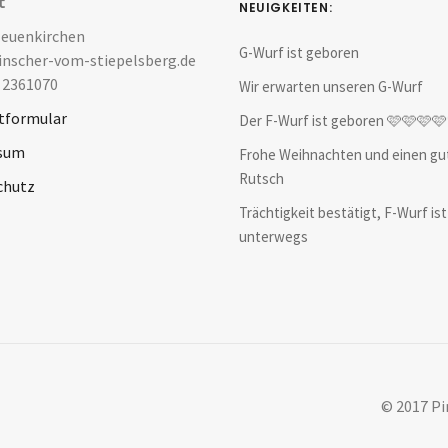
t
NEUIGKEITEN:
Neuenkirchen
G-Wurf ist geboren
nscher-vom-stiepelsberg.de
 2361070
Wir erwarten unseren G-Wurf
tformular
Der F-Wurf ist geboren 🩷🩷🩷
sum
Frohe Weihnachten und einen gu
Rutsch
chutz
Trächtigkeit bestätigt, F-Wurf ist
unterwegs
© 2017 Pi