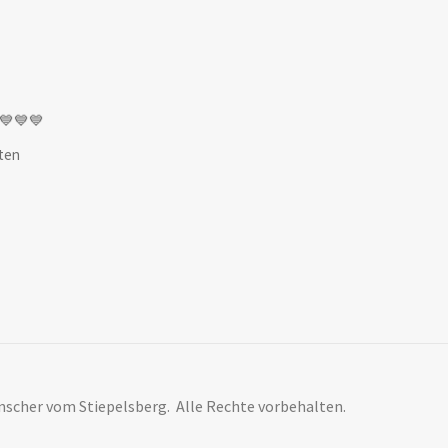
💙💙💙
ten
nscher vom Stiepelsberg. Alle Rechte vorbehalten.