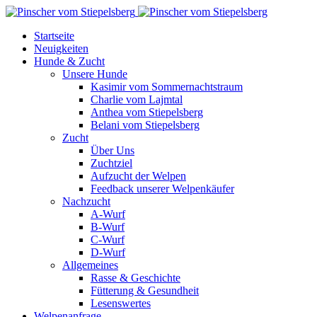
Startseite
Neuigkeiten
Hunde & Zucht
Unsere Hunde
Kasimir vom Sommernachtstraum
Charlie vom Lajmtal
Anthea vom Stiepelsberg
Belani vom Stiepelsberg
Zucht
Über Uns
Zuchtziel
Aufzucht der Welpen
Feedback unserer Welpenkäufer
Nachzucht
A-Wurf
B-Wurf
C-Wurf
D-Wurf
Allgemeines
Rasse & Geschichte
Fütterung & Gesundheit
Lesenswertes
Welpenanfrage