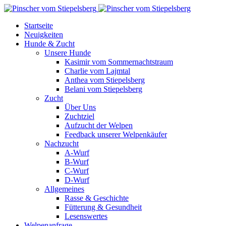
Startseite
Neuigkeiten
Hunde & Zucht
Unsere Hunde
Kasimir vom Sommernachtstraum
Charlie vom Lajmtal
Anthea vom Stiepelsberg
Belani vom Stiepelsberg
Zucht
Über Uns
Zuchtziel
Aufzucht der Welpen
Feedback unserer Welpenkäufer
Nachzucht
A-Wurf
B-Wurf
C-Wurf
D-Wurf
Allgemeines
Rasse & Geschichte
Fütterung & Gesundheit
Lesenswertes
Welpenanfrage