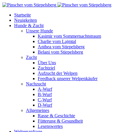
Startseite
Neuigkeiten
Hunde & Zucht
Unsere Hunde
Kasimir vom Sommernachtstraum
Charlie vom Lajmtal
Anthea vom Stiepelsberg
Belani vom Stiepelsberg
Zucht
Über Uns
Zuchtziel
Aufzucht der Welpen
Feedback unserer Welpenkäufer
Nachzucht
A-Wurf
B-Wurf
C-Wurf
D-Wurf
Allgemeines
Rasse & Geschichte
Fütterung & Gesundheit
Lesenswertes
Welpenanfrage