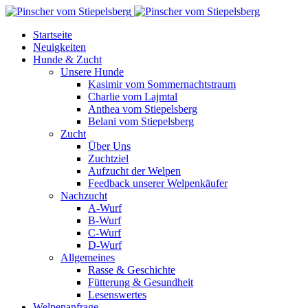
Startseite
Neuigkeiten
Hunde & Zucht
Unsere Hunde
Kasimir vom Sommernachtstraum
Charlie vom Lajmtal
Anthea vom Stiepelsberg
Belani vom Stiepelsberg
Zucht
Über Uns
Zuchtziel
Aufzucht der Welpen
Feedback unserer Welpenkäufer
Nachzucht
A-Wurf
B-Wurf
C-Wurf
D-Wurf
Allgemeines
Rasse & Geschichte
Fütterung & Gesundheit
Lesenswertes
Welpenanfrage