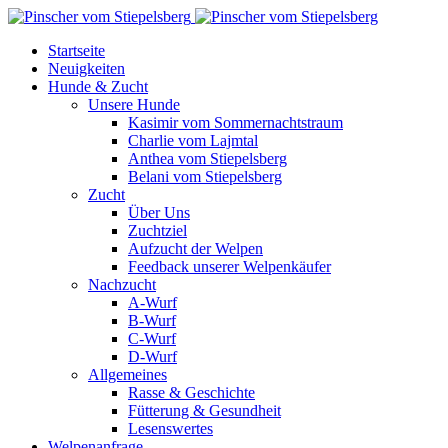
Startseite
Neuigkeiten
Hunde & Zucht
Unsere Hunde
Kasimir vom Sommernachtstraum
Charlie vom Lajmtal
Anthea vom Stiepelsberg
Belani vom Stiepelsberg
Zucht
Über Uns
Zuchtziel
Aufzucht der Welpen
Feedback unserer Welpenkäufer
Nachzucht
A-Wurf
B-Wurf
C-Wurf
D-Wurf
Allgemeines
Rasse & Geschichte
Fütterung & Gesundheit
Lesenswertes
Welpenanfrage