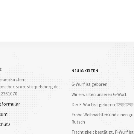
t
NEUIGKEITEN:
Neuenkirchen
G-Wurf ist geboren
nscher-vom-stiepelsberg.de
 2361070
Wir erwarten unseren G-Wurf
tformular
Der F-Wurf ist geboren 🩷🩷🩷
sum
Frohe Weihnachten und einen gu
Rutsch
chutz
Trächtigkeit bestätigt, F-Wurf ist