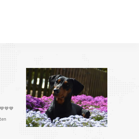
💙💙💙
ten