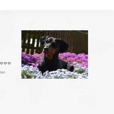
💙💙💙
ten