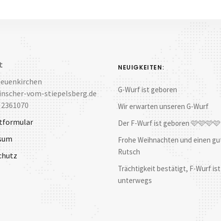
t
NEUIGKEITEN:
Neuenkirchen
G-Wurf ist geboren
nscher-vom-stiepelsberg.de
 2361070
Wir erwarten unseren G-Wurf
tformular
Der F-Wurf ist geboren 🩷🩷🩷
sum
Frohe Weihnachten und einen gu
Rutsch
chutz
Trächtigkeit bestätigt, F-Wurf ist
unterwegs