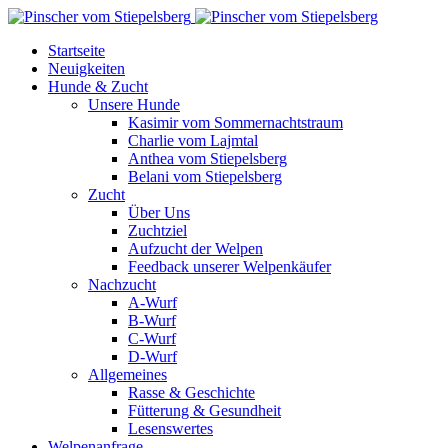
Startseite
Neuigkeiten
Hunde & Zucht
Unsere Hunde
Kasimir vom Sommernachtstraum
Charlie vom Lajmtal
Anthea vom Stiepelsberg
Belani vom Stiepelsberg
Zucht
Über Uns
Zuchtziel
Aufzucht der Welpen
Feedback unserer Welpenkäufer
Nachzucht
A-Wurf
B-Wurf
C-Wurf
D-Wurf
Allgemeines
Rasse & Geschichte
Fütterung & Gesundheit
Lesenswertes
Welpenanfrage