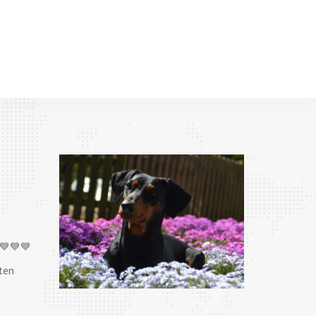
💙💙💙
ten