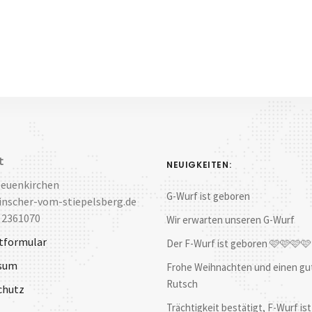
t
NEUIGKEITEN:
Neuenkirchen
G-Wurf ist geboren
nscher-vom-stiepelsberg.de
 2361070
Wir erwarten unseren G-Wurf
tformular
Der F-Wurf ist geboren 🩷🩷🩷
sum
Frohe Weihnachten und einen gu
Rutsch
chutz
Trächtigkeit bestätigt, F-Wurf ist